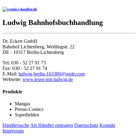
Ludwig Bahnhofsbuchhandlung
Dr. Eckert GmbH
Bahnhof Lichtenberg, Weitlingstr. 22
DE - 10317 Berlin-Lichtenberg
Tel: 030 - 52 27 91 73
Fax: 030 - 52 27 91 74
E-Mail:
ludwig-berlin-163380@ugde.com
Webseite:
www.lesen-mit-ludwig.de
Produkte
Mangas
Presse-Comics
Superhelden
Händlersuche
Als Händler eintragen
Datenschutz
Kontakt
Impressum