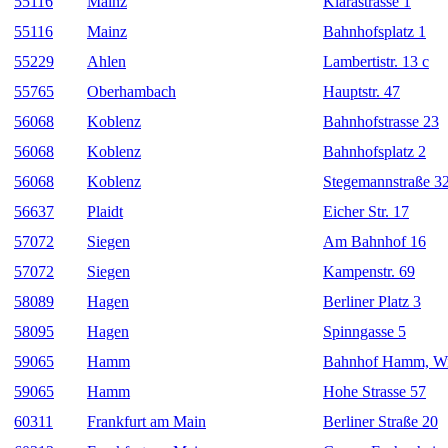
55116
Mainz
Klarastrasse 1
55116
Mainz
Bahnhofsplatz 1
55229
Ahlen
Lambertistr. 13 c
55765
Oberhambach
Hauptstr. 47
56068
Koblenz
Bahnhofstrasse 23
56068
Koblenz
Bahnhofsplatz 2
56068
Koblenz
Stegemannstraße 3
56637
Plaidt
Eicher Str. 17
57072
Siegen
Am Bahnhof 16
57072
Siegen
Kampenstr. 69
58089
Hagen
Berliner Platz 3
58095
Hagen
Spinngasse 5
59065
Hamm
Bahnhof Hamm, Wil
59065
Hamm
Hohe Strasse 57
60311
Frankfurt am Main
Berliner Straße 20