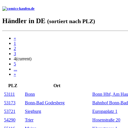
Händler in DE
(sortiert nach PLZ)
«
1
2
3
4
(current)
5
...
»
PLZ
Ort
53111
Bonn
Bonn Hbf, Am Hau
53173
Bonn-Bad Godesberg
Bahnhof Bonn-Bad 
53721
Siegburg
Europaplatz 1
54290
Trier
Hosenstraße 20