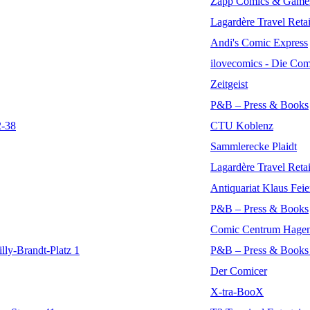
Zapp Comics & Game
Lagardère Travel Ret
Andi's Comic Express
ilovecomics - Die Co
Zeitgeist
P&B – Press & Books
2-38
CTU Koblenz
Sammlerecke Plaidt
Lagardère Travel Ret
Antiquariat Klaus Feie
P&B – Press & Books
Comic Centrum Hage
ly-Brandt-Platz 1
P&B – Press & Books
Der Comicer
X-tra-BooX