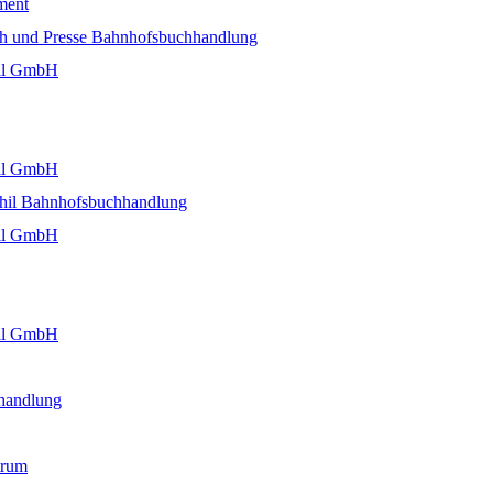
ment
h und Presse Bahnhofsbuchhandlung
ail GmbH
ail GmbH
thil Bahnhofsbuchhandlung
ail GmbH
ail GmbH
handlung
trum