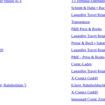
r Strasse 41 a
T3 Terminal Entertain
Schmitt & Hahn • Buc
Lagardère Travel Ret
Transgalaxis
P&B Press & Books
Lagardère Travel Ret
Presse & Buch • Saba
20
Lagardère Travel Ret
P&B – Press & Books
Comic-Laden
Lagardère Travel Ret
X-Comics GmbH
f, Bahnhofplatz 5
Eckert. Bahnhofsbuch
2
X-Comics GmbH
Innenstadt Comic Zen