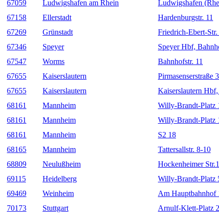
67059
Ludwigshafen am Rhein
Ludwigshafen (Rhei
67158
Ellerstadt
Hardenburgstr. 11
67269
Grünstadt
Friedrich-Ebert-Str.
67346
Speyer
Speyer Hbf, Bahnho
67547
Worms
Bahnhofstr. 11
67655
Kaiserslautern
Pirmasenserstraße 
67655
Kaiserslautern
Kaiserslautern Hbf
68161
Mannheim
Willy-Brandt-Platz 
68161
Mannheim
Willy-Brandt-Platz 
68161
Mannheim
S2 18
68165
Mannheim
Tattersallstr. 8-10
68809
Neulußheim
Hockenheimer Str.
69115
Heidelberg
Willy-Brandt-Platz 
69469
Weinheim
Am Hauptbahnhof 
70173
Stuttgart
Arnulf-Klett-Platz 