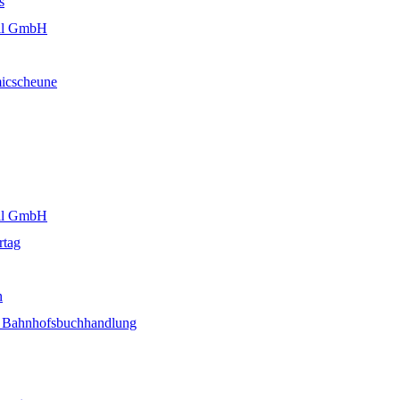
s
ail GmbH
micscheune
ail GmbH
rtag
n
 Bahnhofsbuchhandlung