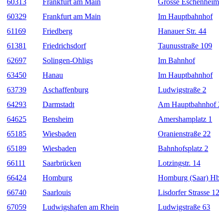
60313
Frankfurt am Main
Grosse Eschenheime
60329
Frankfurt am Main
Im Hauptbahnhof
61169
Friedberg
Hanauer Str. 44
61381
Friedrichsdorf
Taunusstraße 109
62697
Solingen-Ohligs
Im Bahnhof
63450
Hanau
Im Hauptbahnhof
63739
Aschaffenburg
Ludwigstraße 2
64293
Darmstadt
Am Hauptbahnhof 
64625
Bensheim
Amershamplatz 1
65185
Wiesbaden
Oranienstraße 22
65189
Wiesbaden
Bahnhofsplatz 2
66111
Saarbrücken
Lotzingstr. 14
66424
Homburg
Homburg (Saar) Hb
66740
Saarlouis
Lisdorfer Strasse 1
67059
Ludwigshafen am Rhein
Ludwigstraße 63