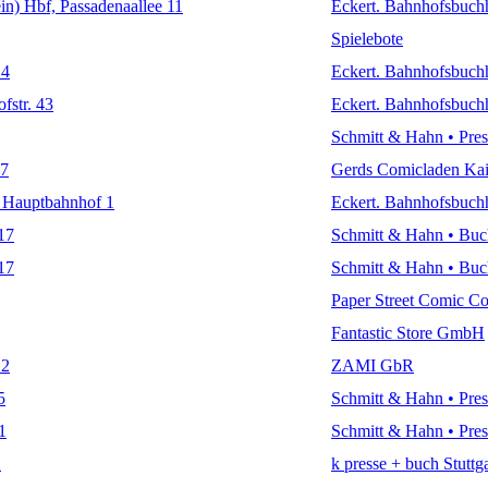
n) Hbf, Passadenaallee 11
Eckert. Bahnhofsbuch
Spielebote
 4
Eckert. Bahnhofsbuch
fstr. 43
Eckert. Bahnhofsbuch
Schmitt & Hahn • Pre
37
Gerds Comicladen Kais
, Hauptbahnhof 1
Eckert. Bahnhofsbuch
17
Schmitt & Hahn • Bu
17
Schmitt & Hahn • Bu
Paper Street Comic 
Fantastic Store GmbH
12
ZAMI GbR
5
Schmitt & Hahn • Pre
1
Schmitt & Hahn • Pre
2
k presse + buch Stuttg